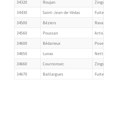
34320
Roujan
Zingueur
34430
Saint-Jean-de-Védas
Fuite toiture
34500
Béziers
Ravalement 
34560
Poussan
Artisan couv
34600
Bédarieux
Pose de gout
34650
Lunas
Nettoyage de
34660
Cournonsec
Zingueur
34670
Baillargues
Fuite toiture