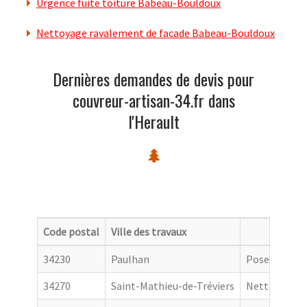
Urgence fuite toiture Babeau-Bouldoux
Nettoyage ravalement de facade Babeau-Bouldoux
Dernières demandes de devis pour
couvreur-artisan-34.fr dans
l'Herault
Code postal
Ville des travaux
Catego
34230
Paulhan
Pose de gout
34270
Saint-Mathieu-de-Tréviers
Nettoyage de