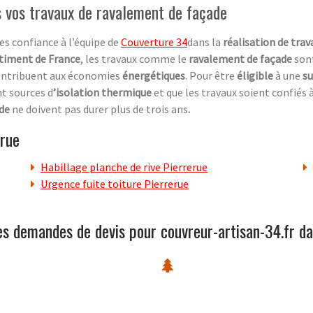
s vos travaux de ravalement de façade
tes confiance à l’équipe de
Couverture 34
dans la
réalisation de tra
timent de France
, les travaux comme le
ravalement de façade
son
ontribuent aux économies
énergétiques
. Pour être
éligible
à une
s
nt sources d
’isolation thermique
et que les travaux soient confiés
ade
ne doivent pas durer plus de trois ans
.
erue
Habillage planche de rive Pierrerue
Urgence fuite toiture Pierrerue
es demandes de devis pour couvreur-artisan-34.fr da