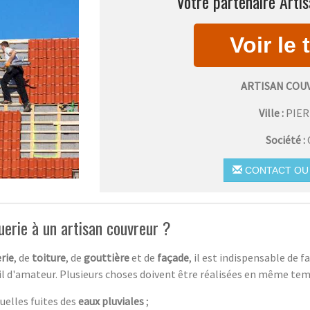
Votre partenaire Artis
ARTISAN COU
Ville :
PIE
Société :
CONTACT OU 
uerie à un artisan couvreur ?
rie
, de
toiture
, de
gouttière
et de
façade
, il est indispensable de 
vail d'amateur. Plusieurs choses doivent être réalisées en même tem
uelles fuites des
eaux pluviales
;