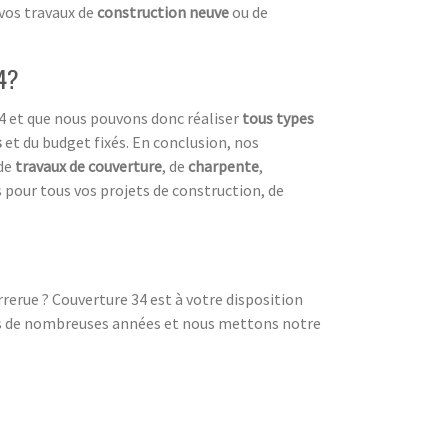
 vos travaux de
construction neuve
ou de
34?
4 et que nous pouvons donc réaliser
tous types
s
et du budget fixés. En conclusion, nos
de
travaux de couverture
, de
charpente
,
 pour tous vos projets de construction, de
rrerue ? Couverture 34 est à votre disposition
uis de nombreuses années et nous mettons notre