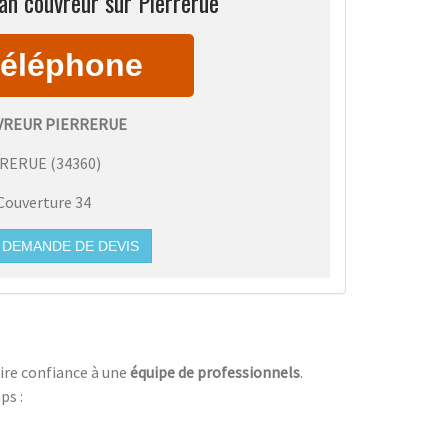
an couvreur sur Pierrerue
VREUR PIERRERUE
RRERUE
(
34360
)
Couverture 34
DEMANDE DE DEVIS
faire confiance à une
équipe de professionnels
.
ps :