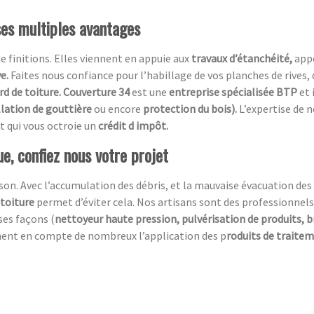
ses multiples avantages
de finitions. Elles viennent en appuie aux
travaux d’étanchéité,
app
ve.
Faites nous confiance pour l’habillage de vos planches de rives, 
rd de toiture. Couverture 34
est une
entreprise spécialisée BTP
et 
llation de gouttière
ou encore
protection du bois).
L’expertise de 
t qui vous octroie un
crédit d impôt.
e, confiez nous votre projet
n. Avec l’accumulation des débris, et la mauvaise évacuation des ea
 toiture
permet d’éviter cela. Nos artisans sont des professionnels
ses façons (
nettoyeur haute pression, pulvérisation de produits, 
ment en compte de nombreux l’application des p
roduits de traite