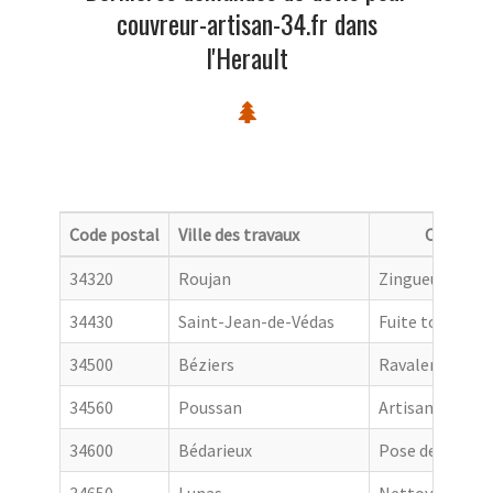
couvreur-artisan-34.fr dans
l'Herault
Code postal
Ville des travaux
Categori
34320
Roujan
Zingueur
34430
Saint-Jean-de-Védas
Fuite toiture
34500
Béziers
Ravalement de
34560
Poussan
Artisan couvre
34600
Bédarieux
Pose de goutti
34650
Lunas
Nettoyage de t