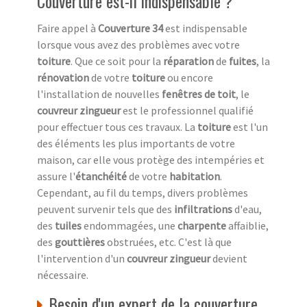
Couverture est-il indispensable ?
Faire appel à
Couverture 34
est indispensable
lorsque vous avez des problèmes avec votre
toiture
. Que ce soit pour la
réparation
de
fuites
, la
rénovation
de votre
toiture
ou encore
l'installation de nouvelles
fenêtres de toit
, le
couvreur zingueur
est le professionnel qualifié
pour effectuer tous ces travaux. La
toiture
est l'un
des éléments les plus importants de votre
maison, car elle vous protège des intempéries et
assure l'
étanchéité
de votre
habitation
.
Cependant, au fil du temps, divers problèmes
peuvent survenir tels que des
infiltrations
d'eau,
des
tuiles
endommagées, une
charpente
affaiblie,
des
gouttières
obstruées, etc. C'est là que
l'intervention d'un
couvreur zingueur
devient
nécessaire.
Besoin d'un expert de la couverture