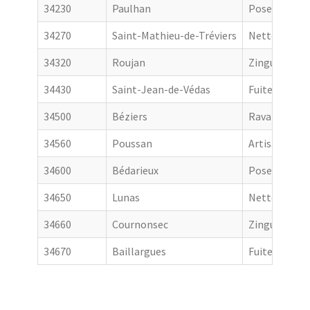
34230
Paulhan
Pose de gout
34270
Saint-Mathieu-de-Tréviers
Nettoyage de
34320
Roujan
Zingueur
34430
Saint-Jean-de-Védas
Fuite toiture
34500
Béziers
Ravalement 
34560
Poussan
Artisan couv
34600
Bédarieux
Pose de gout
34650
Lunas
Nettoyage de
34660
Cournonsec
Zingueur
34670
Baillargues
Fuite toiture