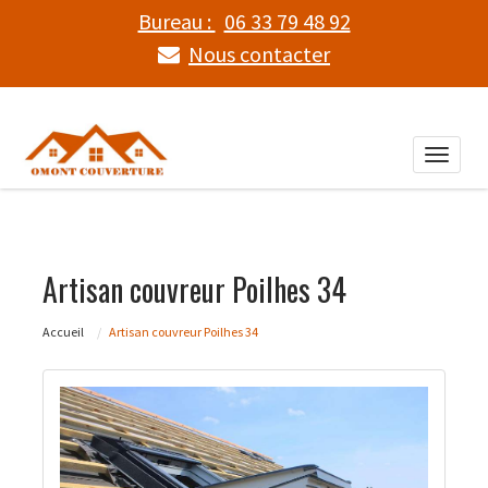
Bureau :
06 33 79 48 92
Nous contacter
Toggle
naviga
Artisan couvreur Poilhes 34
Accueil
Artisan couvreur Poilhes 34