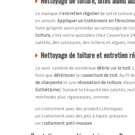
Nettoyage de toiture, dites adieu a
Le manque d’
entretien régulier
de votre toiture
en amont.
Appliquer un traitement en fibrocim
faire qu’après avoir procéder au nettoyage de toi
toiture,
c’est notre quotidien chez
Couverture 34
saletés, des salissures, des lichens et algues, mai
Nettoyage de toiture et entretien rég
Le vent ramène de nombreux
débris
s
ur le toit.
L
font que
détériorer
la c
ouverture de toit.
Au fil 
de charpente
et une
rénovation de toiture.
Heur
Esthétisme
)
.
Suivant la ténacité des saletés, no
méthodes plus rigoureuses, comme :
un traitement avec des produits chimiques
un traitement avec des jets à haute-pression
un t
raitement anti-mousse