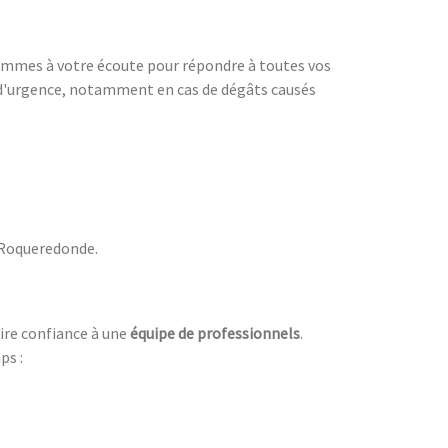
sommes à votre écoute pour répondre à toutes vos
s d'urgence, notamment en cas de dégâts causés
r Roqueredonde.
faire confiance à une
équipe de professionnels
.
ps :