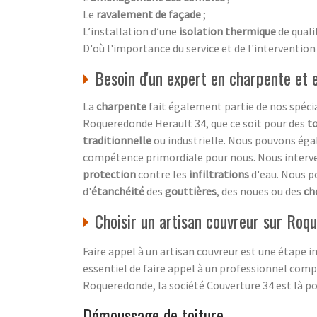
Le
ravalement de façade
;
L’installation d’une
isolation thermique
de quali
D'où l'importance du service et de l'intervention
Besoin d'un expert en charpente et
La
charpente
fait également partie de nos spéci
Roqueredonde Herault 34, que ce soit pour des
to
traditionnelle
ou industrielle. Nous pouvons é
compétence primordiale pour nous. Nous interv
protection
contre les
infiltrations
d'eau. Nous p
d'
étanchéité
des
gouttières
, des noues ou des
ch
Choisir un artisan couvreur sur Roq
Faire appel à un artisan couvreur est une étape im
essentiel de faire appel à un professionnel compé
Roqueredonde, la société Couverture 34 est là po
Démoussage de toiture