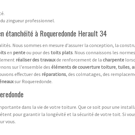
té.
 du zingueur professionnel.
 en étanchéité à Roqueredonde Herault 34
alités. Nous sommes en mesure d'assurer la conception, la constru
its
en
pente
ou pour des
toits plats
. Nous connaissons les normes 
galement
réaliser des travaux
de renforcement de la
charpente
lorsq
enons sur l'ensemble des
éléments de couverture
toiture
,
tuiles
,
a
ouvons effectuer des
réparations
, des colmatages, des remplaceme
éneaux
sur Roqueredonde.
ueredonde
portante dans la vie de votre toiture. Que ce soit pour une install
tent pour garantir la longévité et la sécurité de votre toit. Si vo
ur vous.