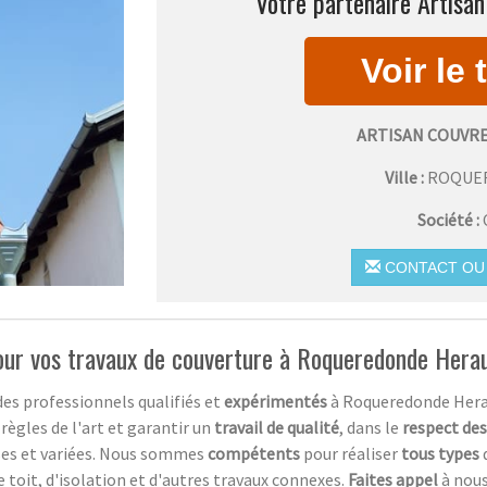
Votre partenaire Artisa
ARTISAN COUVR
Ville :
ROQUE
Société :
CONTACT OU 
pour vos travaux de couverture à Roqueredonde Hera
es professionnels qualifiés et
expérimentés
à Roqueredonde Herau
règles de l'art et garantir un
travail de qualité
, dans le
respect des
s et variées. Nous sommes
compétents
pour réaliser
tous types
 toit, d'isolation et d'autres travaux connexes.
Faites appel
à nous