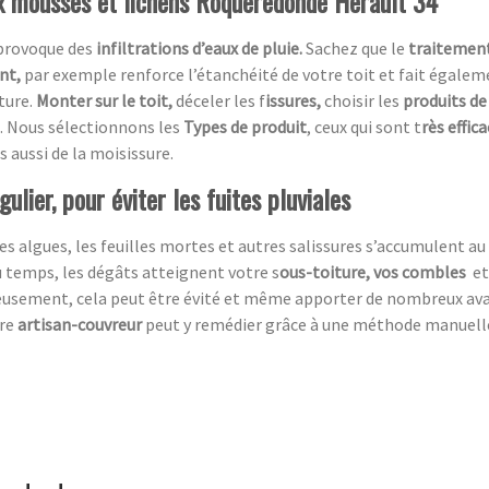
ux mousses et lichens Roqueredonde Herault 34
 provoque des
infiltrations d’eaux de pluie.
Sachez que le
traitement
ent,
par exemple renforce l’étanchéité de votre toit et fait égaleme
ture.
Monter sur le toit,
déceler les f
issures,
choisir les
produits de
. Nous sélectionnons les
Types de produit
, ceux qui sont t
rès effic
s aussi de la moisissure.
ulier, pour éviter les fuites pluviales
es algues, les feuilles mortes et autres salissures s’accumulent au 
du temps, les dégâts atteignent votre s
ous-toiture, vos combles
et
eusement,
cela peut être évité et même apporter de nombreux av
tre
artisan-couvreur
peut y remédier grâce à une méthode manuelle, 