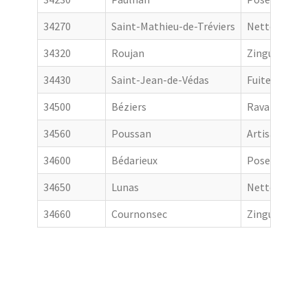
34270
Saint-Mathieu-de-Tréviers
Nettoyage de
34320
Roujan
Zingueur
34430
Saint-Jean-de-Védas
Fuite toiture
34500
Béziers
Ravalement 
34560
Poussan
Artisan couv
34600
Bédarieux
Pose de gout
34650
Lunas
Nettoyage de
34660
Cournonsec
Zingueur