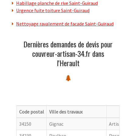
Habillage planche de rive Saint-Guiraud
Urgence fuite toiture Saint-Guiraud
Nettoyage ravalement de facade Saint-Guiraud
Dernières demandes de devis pour
couvreur-artisan-34.fr dans
l'Herault
Code postal
Ville des travaux
Catego
34150
Gignac
Artisan couv
34230
Paulhan
Pose de gout