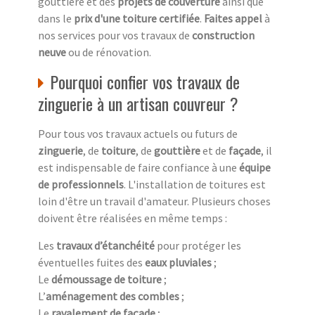
gouttière et des
projets de couverture
ainsi que
dans le
prix d'une toiture certifiée
.
Faites appel
à
nos services pour vos travaux de
construction
neuve
ou de rénovation.
Pourquoi confier vos travaux de
zinguerie à un artisan couvreur ?
Pour tous vos travaux actuels ou futurs de
zinguerie
, de
toiture
, de
gouttière
et de
façade
, il
est indispensable de faire confiance à une
équipe
de professionnels
. L'installation de toitures est
loin d'être un travail d'amateur. Plusieurs choses
doivent être réalisées en même temps :
Les
travaux d’étanchéité
pour protéger les
éventuelles fuites des
eaux pluviales
;
Le
démoussage de toiture
;
L’
aménagement des combles
;
Le
ravalement de façade
;