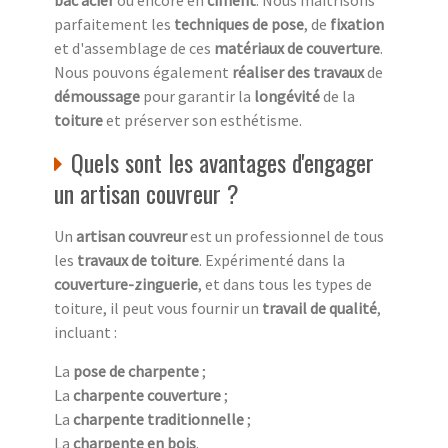
bac acier
ou encore en
ciment
. Nous maîtrisons
parfaitement les
techniques de pose
, de
fixation
et d'assemblage de ces
matériaux de couverture
.
Nous pouvons également
réaliser des travaux
de
démoussage
pour garantir la
longévité
de la
toiture
et préserver son esthétisme.
Quels sont les avantages d'engager
un artisan couvreur ?
Un
artisan couvreur
est un professionnel de tous
les
travaux de toiture
. Expérimenté dans la
couverture-zinguerie
, et dans tous les types de
toiture, il peut vous fournir un
travail de qualité
,
incluant :
La
pose de charpente
;
La
charpente couverture
;
La
charpente traditionnelle
;
La
charpente en bois
.