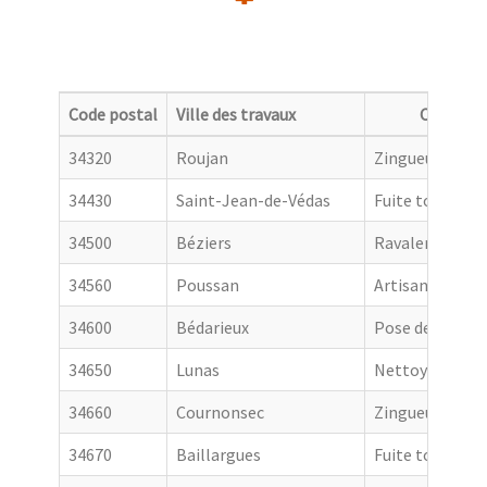
Code postal
Ville des travaux
Categori
34320
Roujan
Zingueur
34430
Saint-Jean-de-Védas
Fuite toiture
34500
Béziers
Ravalement de
34560
Poussan
Artisan couvre
34600
Bédarieux
Pose de goutti
34650
Lunas
Nettoyage de t
34660
Cournonsec
Zingueur
34670
Baillargues
Fuite toiture