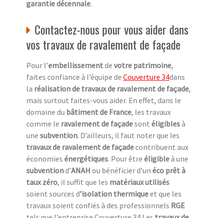
garantie décennale
.
Contactez-nous pour vous aider dans
vos travaux de ravalement de façade
Pour l’
embellissement
de
votre patrimoine
,
faites confiance à l’équipe de
Couverture 34
dans
la
réalisation de travaux de ravalement de façade
,
mais surtout faites-vous aider. En effet, dans le
domaine du
bâtiment de France
, les travaux
comme le
ravalement de façade
sont
éligibles
à
une
subvention
. D’ailleurs, il faut noter que les
travaux de ravalement de façade
contribuent aux
économies
énergétiques
. Pour être
éligible
à une
subvention
d’
ANAH
ou bénéficier d’un
éco prêt à
taux zéro
, il suffit que les
matériaux utilisés
soient sources d
’isolation thermique
et que les
travaux soient confiés à des professionnels
RGE
tels que l’entreprise Couverture 34.Les
travaux de