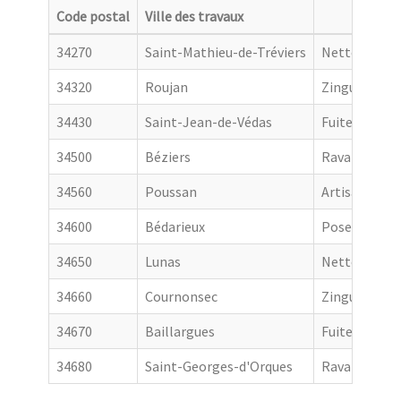
Code postal
Ville des travaux
Catego
34270
Saint-Mathieu-de-Tréviers
Nettoyage de
34320
Roujan
Zingueur
34430
Saint-Jean-de-Védas
Fuite toiture
34500
Béziers
Ravalement 
34560
Poussan
Artisan couv
34600
Bédarieux
Pose de gout
34650
Lunas
Nettoyage de
34660
Cournonsec
Zingueur
34670
Baillargues
Fuite toiture
34680
Saint-Georges-d'Orques
Ravalement 