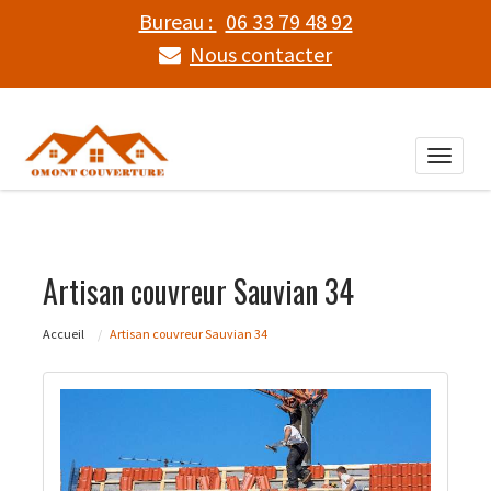
Bureau :
06 33 79 48 92
Nous contacter
Toggle
naviga
Artisan couvreur Sauvian 34
Accueil
Artisan couvreur Sauvian 34