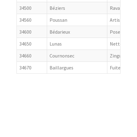
34500
Béziers
Ravalement 
34560
Poussan
Artisan couv
34600
Bédarieux
Pose de gout
34650
Lunas
Nettoyage de
34660
Cournonsec
Zingueur
34670
Baillargues
Fuite toiture