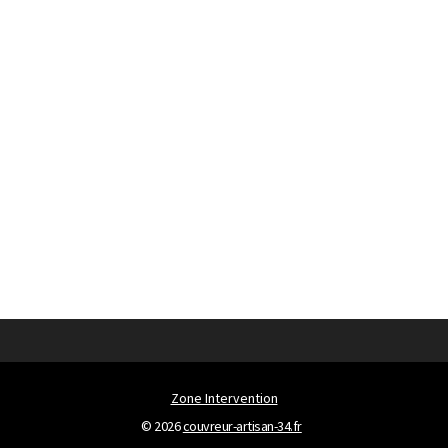
Zone Intervention
© 2026
couvreur-artisan-34.fr