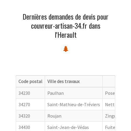
Dernières demandes de devis pour
couvreur-artisan-34.fr dans
l'Herault
Code postal
Ville des travaux
Catego
34230
Paulhan
Pose de gout
34270
Saint-Mathieu-de-Tréviers
Nettoyage de
34320
Roujan
Zingueur
34430
Saint-Jean-de-Védas
Fuite toiture