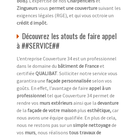
bois).
L’expertise de nos
Charpentiers
et
Zingueurs
vous
permet une couverture
suivant les
exigences légales (RGE), et qui vous octroie un
crédit d impôt.
Découvrez les atouts de faire appel
à ##SERVICE##
L’entreprise Couverture 34 est un professionnel
dans le domaine du
bâtiment de France
et
certifiée
QUALIBAT
. Solliciter notre service vous
garantira une
façade personnalisée
selon vos
goûts. En effet, l’avantage de faire
appel à un
professionnel
tel que Couverture 34 permet de
rendre vos
murs extérieurs
ainsi que la
devanture
de la
façade de votre maison
plus
esthétique,
car
nous avons une équipe qualifiée. En plus de cela,
nous ne restons pas sur un
simple nettoyage
de
vos
murs
, nous réalisons
tous travaux de