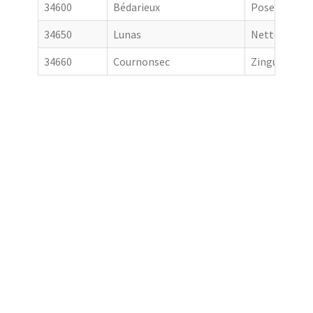
34600
Bédarieux
Pose de gout
34650
Lunas
Nettoyage de
34660
Cournonsec
Zingueur