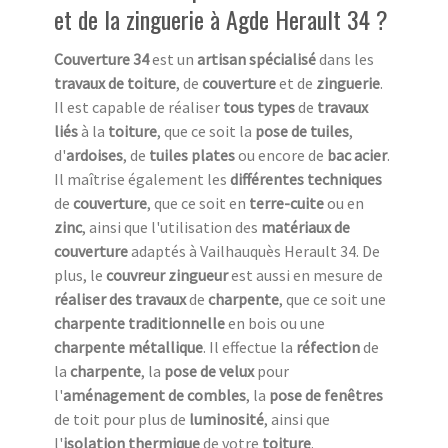
et de la zinguerie à Agde Herault 34 ?
Couverture 34
est un
artisan spécialisé
dans les
travaux de toiture
, de
couverture
et de
zinguerie
.
Il est capable de réaliser
tous types
de
travaux
liés
à la
toiture
, que ce soit la
pose de tuiles
,
d'
ardoises
, de
tuiles plates
ou encore de
bac acier
.
Il maîtrise également les
différentes techniques
de
couverture
, que ce soit en
terre-cuite
ou en
zinc
, ainsi que l'utilisation des
matériaux de
couverture
adaptés à Vailhauquès Herault 34. De
plus, le
couvreur zingueur
est aussi en mesure de
réaliser des travaux
de
charpente
, que ce soit une
charpente traditionnelle
en bois ou une
charpente métallique
. Il effectue la
réfection
de
la
charpente
, la
pose de velux
pour
l'
aménagement de combles
, la
pose de fenêtres
de toit pour plus de
luminosité
, ainsi que
l'
isolation thermique
de votre
toiture
.