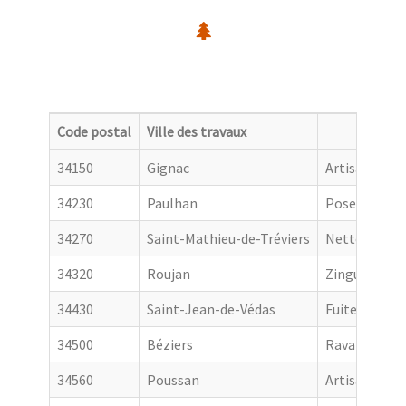
Code postal
Ville des travaux
Catego
34150
Gignac
Artisan couv
34230
Paulhan
Pose de gout
34270
Saint-Mathieu-de-Tréviers
Nettoyage de
34320
Roujan
Zingueur
34430
Saint-Jean-de-Védas
Fuite toiture
34500
Béziers
Ravalement 
34560
Poussan
Artisan couv