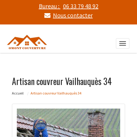
Bureau :
06 33 79 48 92
Nous contacter
Toggle
naviga
Artisan couvreur Vailhauquès 34
Accueil
Artisan couvreur Vailhauquès 34