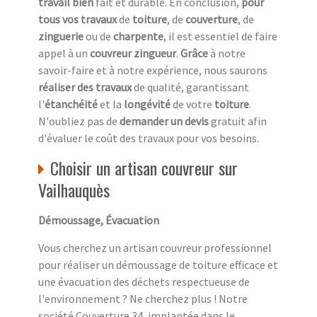
travail bien
fait et durable. En conclusion,
pour
tous vos travaux
de
toiture
, de
couverture
, de
zinguerie
ou de
charpente
, il est essentiel de faire
appel à un
couvreur zingueur
.
Grâce
à notre
savoir-faire et à notre expérience, nous saurons
réaliser des travaux
de qualité, garantissant
l'
étanchéité
et la
longévité
de votre
toiture
.
N'oubliez pas de
demander un devis
gratuit afin
d'évaluer le coût des travaux pour vos besoins.
Choisir un artisan couvreur sur
Vailhauquès
Démoussage, Évacuation
Vous cherchez un artisan couvreur professionnel
pour réaliser un démoussage de toiture efficace et
une évacuation des déchets respectueuse de
l'environnement ? Ne cherchez plus ! Notre
société Couverture 34, implantée dans le