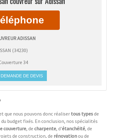
san couvreur sur Adissan
UVREUR ADISSAN
ISSAN
(
34230
)
Couverture 34
DEMANDE DE DEVIS
?
et que nous pouvons donc réaliser
tous types
de
 du budget fixés. En conclusion, nos spécialités
de couverture
, de
charpente
, d'
étanchéité
, de
rojets de construction, de
rénovation
ou de