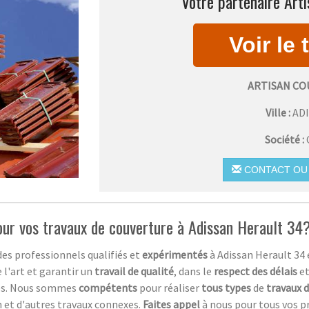
Votre partenaire Arti
ARTISAN CO
Ville :
AD
Société :
CONTACT OU 
pour vos travaux de couverture à Adissan Herault 34
es professionnels qualifiés et
expérimentés
à Adissan Herault 34 
 l'art et garantir un
travail de qualité
, dans le
respect des délais
et
es. Nous sommes
compétents
pour réaliser
tous types
de
travaux 
n et d'autres travaux connexes.
Faites appel
à nous pour tous vos p