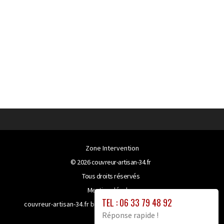
Zone Intervention
© 2026
couvreur-artisan-34.fr
Tous droits réservés
Mentions légales
TEL : 06 33 79 48 92
couvreur-artisan-34.fr bénéficie de la technologie
Booster-
Réponse rapide !
site proxy