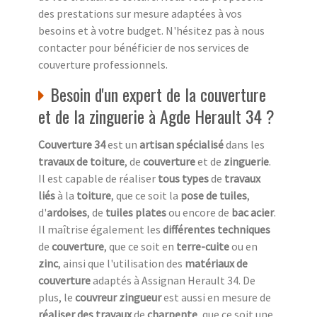
des prestations sur mesure adaptées à vos
besoins et à votre budget. N'hésitez pas à nous
contacter pour bénéficier de nos services de
couverture professionnels.
Besoin d'un expert de la couverture
et de la zinguerie à Agde Herault 34 ?
Couverture 34
est un
artisan spécialisé
dans les
travaux de toiture
, de
couverture
et de
zinguerie
.
Il est capable de réaliser
tous types
de
travaux
liés
à la
toiture
, que ce soit la
pose de tuiles
,
d'
ardoises
, de
tuiles plates
ou encore de
bac acier
.
Il maîtrise également les
différentes techniques
de
couverture
, que ce soit en
terre-cuite
ou en
zinc
, ainsi que l'utilisation des
matériaux de
couverture
adaptés à Assignan Herault 34. De
plus, le
couvreur zingueur
est aussi en mesure de
réaliser des travaux
de
charpente
, que ce soit une