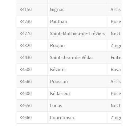
34150
Gignac
Artisan couv
34230
Paulhan
Pose de gout
34270
Saint-Mathieu-de-Tréviers
Nettoyage de
34320
Roujan
Zingueur
34430
Saint-Jean-de-Védas
Fuite toiture
34500
Béziers
Ravalement 
34560
Poussan
Artisan couv
34600
Bédarieux
Pose de gout
34650
Lunas
Nettoyage de
34660
Cournonsec
Zingueur