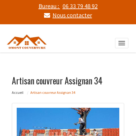
Bureau :
06 33 79 48 92
Nous contacter
Toggle
naviga
Artisan couvreur Assignan 34
Accueil
Artisan couvreur Assignan 34