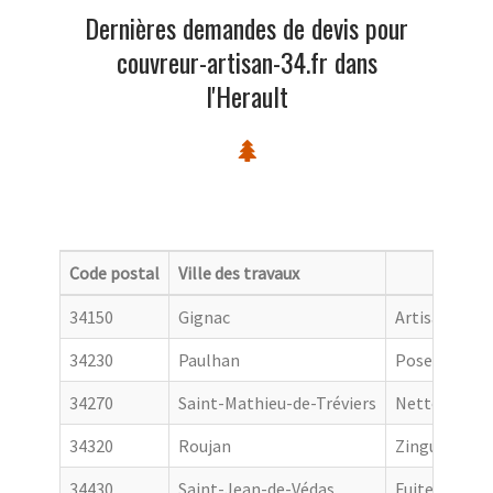
Dernières demandes de devis pour
couvreur-artisan-34.fr dans
l'Herault
Code postal
Ville des travaux
Catego
34150
Gignac
Artisan couv
34230
Paulhan
Pose de gout
34270
Saint-Mathieu-de-Tréviers
Nettoyage de
34320
Roujan
Zingueur
34430
Saint-Jean-de-Védas
Fuite toiture