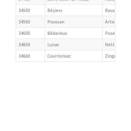
34500
Béziers
Ravalement 
34560
Poussan
Artisan couv
34600
Bédarieux
Pose de gout
34650
Lunas
Nettoyage de
34660
Cournonsec
Zingueur