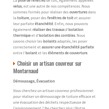
La
pose de fenêtres
de toit, également appelées
velux
, est une autre de nos compétences. Nous
sommes formés pour réaliser des
ouvertures
dans
la
toiture
, poser des
fenêtres de toit
et assurer
leur parfaite
étanchéité
. Enfin, nous pouvons
également
réaliser des travaux
d'
isolation
thermique
et d'
isolation des combles
. Nous
savons choisir les
isolants
adaptés, les poser
correctement et
assurer une étanchéité parfaite
entre l'
isolant
et les
éléments de couverture
.
Choisir un artisan couvreur sur
Montarnaud
Démoussage, Évacuation
Vous cherchez un artisan couvreur professionnel
pour réaliser un démoussage de toiture efficace et
une évacuation des déchets respectueuse de
l'environnement ? Ne cherchez plus ! Notre