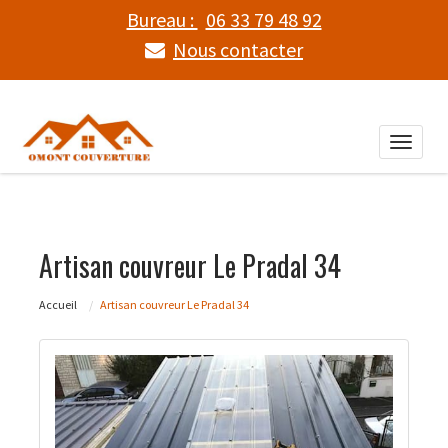
Bureau :
06 33 79 48 92
Nous contacter
Toggle
naviga
Artisan couvreur Le Pradal 34
Accueil
Artisan couvreur Le Pradal 34