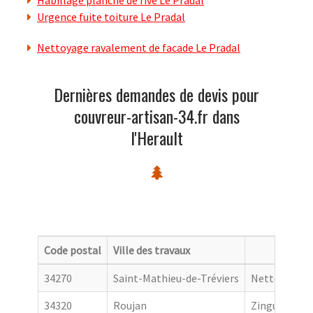
Habillage planche de rive Le Pradal
Urgence fuite toiture Le Pradal
Nettoyage ravalement de facade Le Pradal
Dernières demandes de devis pour
couvreur-artisan-34.fr dans
l'Herault
Code postal
Ville des travaux
Catego
34270
Saint-Mathieu-de-Tréviers
Nettoyage de
34320
Roujan
Zingueur