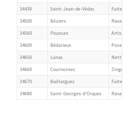
34430
Saint-Jean-de-Védas
Fuite toiture
34500
Béziers
Ravalement 
34560
Poussan
Artisan couv
34600
Bédarieux
Pose de gout
34650
Lunas
Nettoyage de
34660
Cournonsec
Zingueur
34670
Baillargues
Fuite toiture
34680
Saint-Georges-d'Orques
Ravalement 