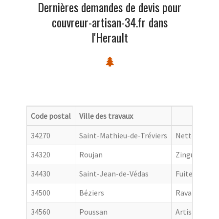
Dernières demandes de devis pour
couvreur-artisan-34.fr dans
l'Herault
Code postal
Ville des travaux
Catego
34270
Saint-Mathieu-de-Tréviers
Nettoyage de
34320
Roujan
Zingueur
34430
Saint-Jean-de-Védas
Fuite toiture
34500
Béziers
Ravalement 
34560
Poussan
Artisan couv