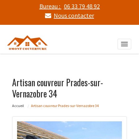
Bureau :
06 33 79 48 92
Nous contacter
Toggle
naviga
Artisan couvreur Prades-sur-
Vernazobre 34
Accueil
Artisan couvreur Prades-sur-Vernazobre 34