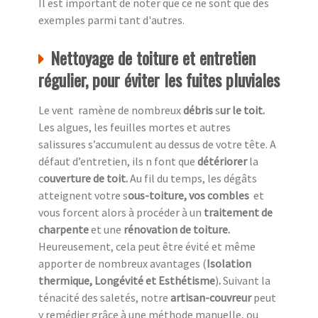
Il est important de noter que ce ne sont que des
exemples parmi tant d'autres.
Nettoyage de toiture et entretien
régulier, pour éviter les fuites pluviales
Le vent ramène de nombreux
débris
s
ur le toit.
Les algues, les feuilles mortes et autres
salissures s’accumulent au dessus de votre tête. A
défaut d’entretien, ils n font que
détériorer
la
c
ouverture de toit.
Au fil du temps, les dégâts
atteignent votre s
ous-toiture, vos combles
et
vous forcent alors à procéder à un
traitement de
charpente
et une
rénovation de toiture.
Heureusement,
cela peut être évité et même
apporter de nombreux avantages (
Isolation
thermique, Longévité et Esthétisme
)
.
Suivant la
ténacité des saletés, notre
artisan-couvreur
peut
y remédier grâce à une méthode manuelle, ou