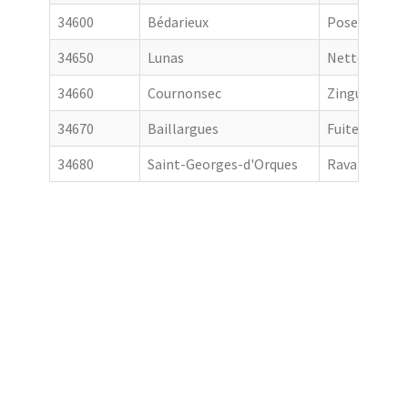
34600
Bédarieux
Pose de gout
34650
Lunas
Nettoyage de
34660
Cournonsec
Zingueur
34670
Baillargues
Fuite toiture
34680
Saint-Georges-d'Orques
Ravalement 