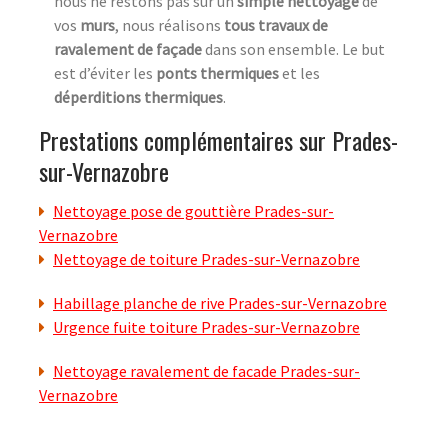
nous ne restons pas sur un
simple nettoyage
de
vos
murs
, nous réalisons
tous travaux de
ravalement de façade
dans son ensemble. Le but
est d’éviter les
ponts thermiques
et les
déperditions thermiques
.
Prestations complémentaires sur Prades-
sur-Vernazobre
Nettoyage pose de gouttière Prades-sur-
Vernazobre
Nettoyage de toiture Prades-sur-Vernazobre
Habillage planche de rive Prades-sur-Vernazobre
Urgence fuite toiture Prades-sur-Vernazobre
Nettoyage ravalement de facade Prades-sur-
Vernazobre