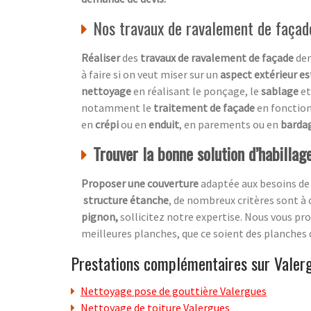
Nos travaux de ravalement de façad
Réaliser
des
travaux de ravalement de façade
dem
à faire si on veut miser sur un
aspect extérieur e
nettoyage
en réalisant le ponçage, le
sablage
et
notamment le
traitement de façade
en fonctio
en
crépi
ou en
enduit
, en parements ou en
barda
Trouver la bonne solution d’habillag
Proposer une couverture
adaptée aux besoins de
structure étanche
, de nombreux critères sont à
pignon,
sollicitez notre expertise. Nous vous p
meilleures planches, que ce soient des planches 
Prestations complémentaires sur Valer
Nettoyage pose de gouttière Valergues
Nettoyage de toiture Valergues