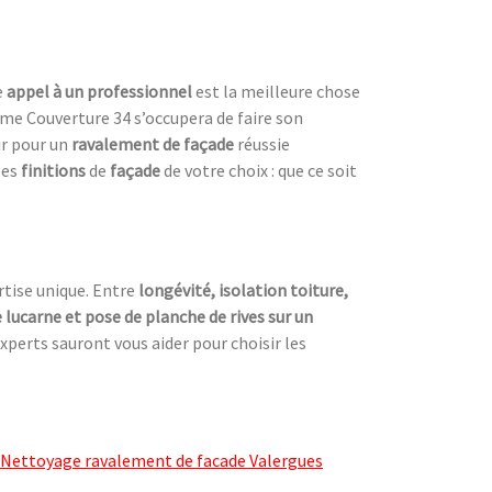
e
appel à un professionnel
est la meilleure chose
mme Couverture 34 s’occupera de faire son
hir pour un
ravalement de façade
réussie
les
finitions
de
façade
de votre choix : que ce soit
rtise unique. Entre
longévité, isolation toiture,
lucarne et pose de planche de rives sur un
xperts sauront vous aider pour choisir les
Nettoyage ravalement de facade Valergues