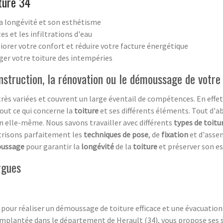
ture 34
a longévité et son esthétisme
es et les infiltrations d'eau
iorer votre confort et réduire votre facture énergétique
ger votre toiture des intempéries
onstruction, la rénovation ou le démoussage de votre
très variées et couvrent un large éventail de compétences. En effet
out ce qui concerne la
toiture
et ses différents éléments. Tout d'
n elle-même. Nous savons travailler avec différents
types de toitu
trisons parfaitement les
techniques de pose
, de
fixation
et d'asse
ussage
pour garantir la
longévité
de la
toiture
et préserver son e
rgues
 pour réaliser un démoussage de toiture efficace et une évacuatio
implantée dans le département de Herault (34), vous propose ses se