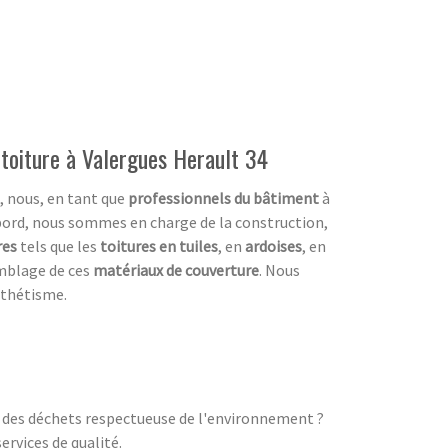
 toiture à Valergues Herault 34
, nous, en tant que
professionnels du bâtiment
à
abord, nous sommes en charge de la construction,
res
tels que les
toitures en tuiles
, en
ardoises
, en
mblage de ces
matériaux de couverture
. Nous
sthétisme.
n des déchets respectueuse de l'environnement ?
rvices de qualité.