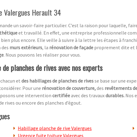
e Valergues Herault 34
ande un savoir-faire particulier. C’est la raison pour laquelle, fair
sthétique
et travaillé. En effet, une entreprise professionnelle co
 bien plus encore. Elle veille à suivre à la lettre les étapes à franc
n des
murs extérieurs
, la
rénovation de façade
proprement dite et 
ge
. Nous pouvons les réaliser pour vous.
e de planches de rives avec nos experts
 chacun et
des habillages de planches de rives
se base sur une expe
 considérer. Pour une
rénovation de couverture,
des
revêtements de 
roposons une intervention
certifiée
avec des travaux
durables.
Nos e
de rives ou encore des planches d’égout.
gues
Habillage planche de rive Valergues
Urgence fuite toiture Valergues