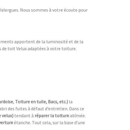
r Valergues. Nous sommes à votre écoute pour
ements apportent de la luminosité et de la
de toit Velux adaptées à votre toiture.
ardoise
,
Toiture en tuile, Bacs, etc.)
la
’abri des fuites à défaut d’entretien. Dans ce
 velux)
tendant à
réparer la toiture
abîmée.
verture
étanche. Tout cela, sur la base d’une