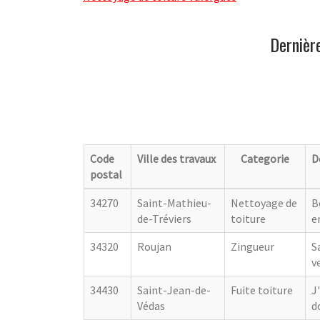
Dernièr
Code
Ville des travaux
Categorie
D
postal
34270
Saint-Mathieu-
Nettoyage de
B
de-Tréviers
toiture
e
34320
Roujan
Zingueur
S
v
34430
Saint-Jean-de-
Fuite toiture
J
Védas
d