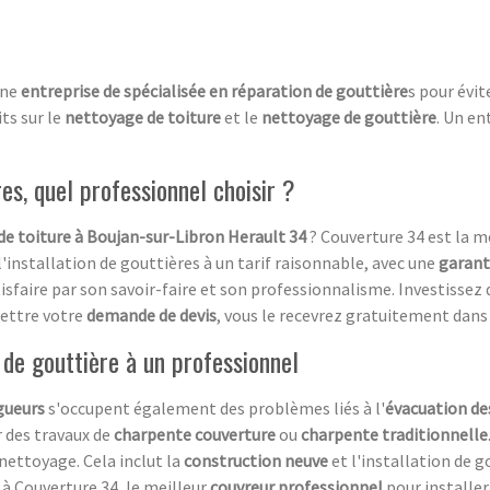
une
entreprise de spécialisée en réparation de
gouttière
s pour évi
ts sur le
nettoyage de toiture
et le
nettoyage de gouttière
. Un en
es, quel professionnel choisir ?
de toiture à Boujan-sur-Libron Herault 34
? Couverture 34 est la m
installation de gouttières à un tarif raisonnable, avec une
garant
tisfaire par son savoir-faire et son professionnalisme. Investissez
mettre votre
demande de devis
, vous le recevrez gratuitement dans l
e de gouttière à un professionnel
gueurs
s'occupent également des problèmes liés à l'
évacuation de
r des travaux de
charpente couverture
ou
charpente traditionnelle
u nettoyage. Cela inclut la
construction neuve
et l'installation de g
e à Couverture 34, le meilleur
couvreur professionnel
pour installer