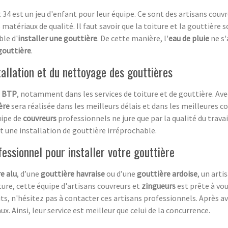
34 est un jeu d'enfant pour leur équipe. Ce sont des artisans co
s matériaux de qualité. Il faut savoir que la toiture et la gouttière 
ble d'
installer une gouttière
. De cette manière, l'
eau de pluie
ne s'
gouttière
.
tallation et du nettoyage des gouttières
e
BTP
, notamment dans les services de toiture et de gouttière. Av
ère
sera réalisée dans les meilleurs délais et dans les meilleures co
uipe de
couvreurs
professionnels ne jure que par la qualité du travai
nt une installation de gouttière irréprochable.
fessionnel pour installer votre gouttière
e alu
, d’une
gouttière havraise
ou d’une
gouttière ardoise
, un arti
ure, cette équipe d'artisans couvreurs et
zingueurs
est prête à vo
ts, n'hésitez pas à contacter ces artisans professionnels. Après a
ux. Ainsi, leur service est meilleur que celui de la concurrence.