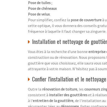
Pose de tuiles
;
Pose de chéneaux
Pose de velux
.
Pour simplifier, confiez la
pose de couverture
à 
cette optique, il vous donnera des conseils gratui
fréquence à laquelle il faut changer sa zinguerie.
Installation et nettoyage de gouttièr
Vous êtes à la recherche d'une bonne
entreprise 
construction ou de rénovation. Nous proposons l'
gouttière que vous choisissez, elle saura vous sa
attrayante à votre maison. N'hésitez pas à sou
Confier l'installation et le nettoyag
Outre la
rénovation de toiture
, les
couvreurs zin
consistent à
installer des gouttières
et à réalise
à l'
entretien de la gouttière
, de l'installation a
récurrentes liées au
dépannage
. Faites confianc