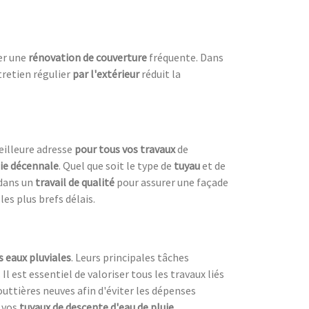
ter une
rénovation de couverture
fréquente. Dans
tretien régulier
par l'extérieur
réduit la
eilleure adresse
pour tous vos travaux
de
ie décennale
. Quel que soit le type de
tuyau
et de
 dans un
travail de qualité
pour assurer une façade
es plus brefs délais.
s eaux pluviales
. Leurs principales tâches
. Il est essentiel de valoriser tous les travaux liés
outtières neuves afin d'éviter les dépenses
 vos
tuyaux de descente d'eau de pluie
.