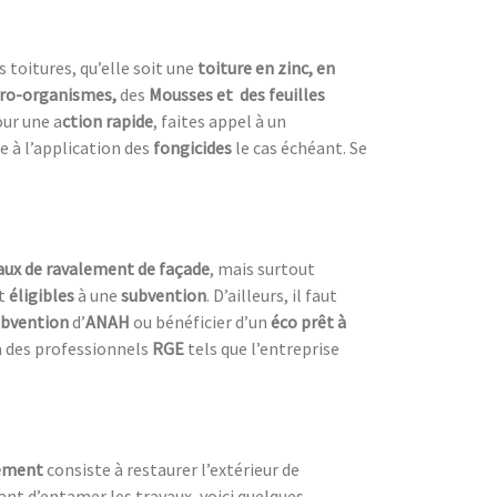
s toitures, qu’elle soit une
toiture en zinc, en
ro-organismes,
des
Mousses et des feuilles
ur une a
ction rapide
, faites appel à un
e à l’application des
fongicides
le cas échéant. Se
vaux de ravalement de façade
, mais surtout
t
éligibles
à une
subvention
. D’ailleurs, il faut
ubvention
d’
ANAH
ou bénéficier d’un
éco prêt à
 à des professionnels
RGE
tels que l’entreprise
lement
consiste à restaurer l’extérieur de
nt d’entamer les travaux, voici quelques