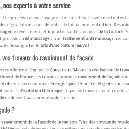
 nos experts à votre service
atif de procéder au nettoyage de toiture. Il faut savoir que toutes le
des dégradations considérables du fait du non -entretien.
Des mic
mager
le revêtement, et impacter sur l’étanchéité
de la toiture.
Po
et procède au
démoussage
via un
traitement anti mousse,
ou encor
table de supporter le
prix d’une toiture neuve !
s vos travaux de ravalement de façade
tes confiance à l’équipe de
Couverture 34
dans la
réalisation de tra
timent de France
, les travaux comme le
ravalement de façade
son
ontribuent aux économies
énergétiques
. Pour être
éligible
à une
s
nt sources d
’isolation thermique
et que les travaux soient confiés
ade
ne doivent pas durer plus de trois ans
.
çade ?
 un
ravalement
de la
façade de la maison
. Faire des
travaux de rava
sthétiques
, cela demande tout de même une certaine expertise. Ava