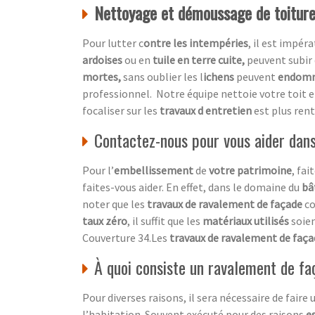
Nettoyage et démoussage de toiture,
Pour lutter c
ontre les intempéries
, il est impér
ardoises
ou en
tuile en terre cuite,
peuvent subir 
mortes,
sans oublier les l
ichens
peuvent
endom
professionnel.
Notre équipe nettoie votre toit 
focaliser sur les
travaux d entretien
est plus ren
Contactez-nous pour vous aider dan
Pour l’
embellissement
de
votre patrimoine
, fai
faites-vous aider. En effet, dans le domaine du
bâ
noter que les
travaux de ravalement de façade
c
taux zéro
, il suffit que les
matériaux utilisés
soie
Couverture 34.Les
travaux de ravalement de faç
À quoi consiste un ravalement de fa
Pour diverses raisons, il sera nécessaire de faire
l’habitation. Souvent exécuté pour des raisons
e