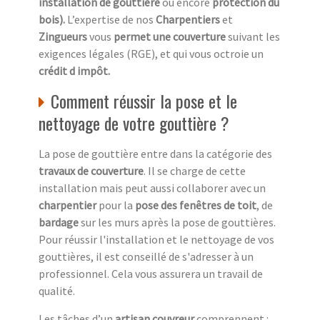
installation de gouttière
ou encore
protection du
bois).
L’expertise de nos
Charpentiers
et
Zingueurs
vous
permet une couverture
suivant les
exigences légales (RGE), et qui vous octroie un
crédit d impôt.
Comment réussir la pose et le
nettoyage de votre gouttière ?
La pose de gouttière entre dans la catégorie des
travaux de couverture
. Il se charge de cette
installation mais peut aussi collaborer avec un
charpentier
pour la
pose des fenêtres de toit
, de
bardage
sur les murs après la pose de gouttières.
Pour réussir l'installation et le nettoyage de vos
gouttières, il est conseillé de s'adresser à un
professionnel. Cela vous assurera un travail de
qualité.
Les tâches d’un
artisan couvreur
comprennent :