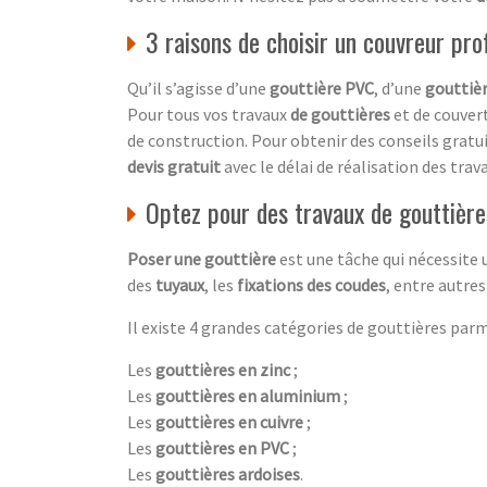
3 raisons de choisir un couvreur pro
Qu’il s’agisse d’une
gouttière PVC
, d’une
gouttièr
Pour tous vos travaux
de gouttières
et de couvert
de construction. Pour obtenir des conseils gratui
devis gratuit
avec le délai de réalisation des trava
Optez pour des travaux de gouttièr
Poser une gouttière
est une tâche qui nécessite 
des
tuyaux
, les
fixations des coudes
, entre autre
Il existe 4 grandes catégories de gouttières parm
Les
gouttières en zinc
;
Les
gouttières en aluminium
;
Les
gouttières en cuivre
;
Les
gouttières en PVC
;
Les
gouttières ardoises
.