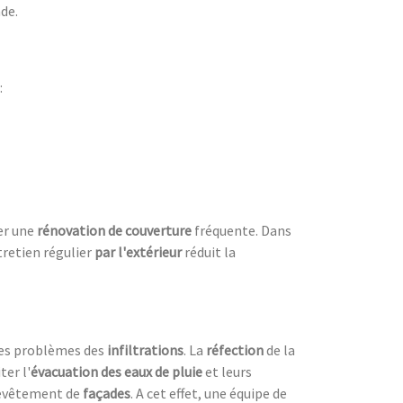
ade.
:
ter une
rénovation de couverture
fréquente. Dans
tretien régulier
par l'extérieur
réduit la
les problèmes des
infiltrations
. La
réfection
de la
ter l'
évacuation des eaux de pluie
et leurs
evêtement de
façades
. A cet effet, une équipe de