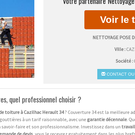
Votre partenaire Nettoyage 
NETTOYAGE POSE D
Ville :
CAZ
Société :
CONTACT OU 
es, quel professionnel choisir ?
de toiture à Cazilhac Herault 34
? Couverture 34 est la meilleure a
gouttières à un tarif raisonnable, avec une
garantie décennale
. Qu
on savoir-faire et son professionnalisme. Investissez dans un
travail
emande de devis
, vous le recevrez gratuitement dans les plus brefs