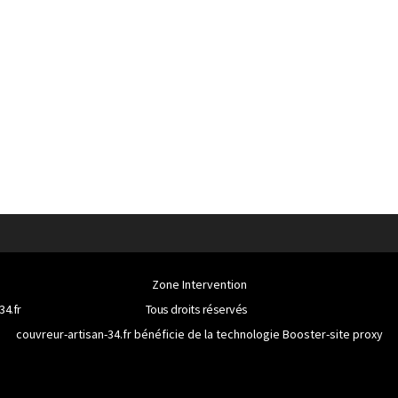
Zone Intervention
34.fr
Tous droits réservés
couvreur-artisan-34.fr bénéficie de la technologie
Booster-site proxy