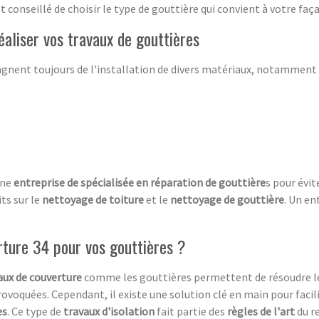
est conseillé de choisir le type de gouttière qui convient à votre faç
éaliser vos travaux de gouttières
nent toujours de l'installation de divers matériaux, notamment 
une
entreprise de spécialisée en réparation de
gouttière
s pour évi
ts sur le
nettoyage de toiture
et le
nettoyage de gouttière
. Un en
rture 34 pour vos gouttières ?
ux de couverture
comme les gouttières permettent de résoudre 
rovoquées. Cependant, il existe une solution clé en main pour facili
es
. Ce type de
travaux d'isolation
fait partie des
règles de l'art
du r