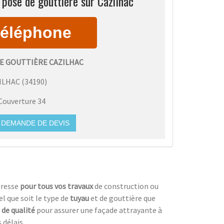
pose de gouttière sur Cazilhac
E GOUTTIÈRE CAZILHAC
ILHAC
(
34190
)
Couverture 34
DEMANDE DE DEVIS
dresse
pour tous vos travaux
de construction ou
el que soit le type de
tuyau
et de gouttière que
 de qualité
pour assurer une façade attrayante à
 délais.