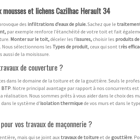
ux mousses et lichens Cazilhac Herault 34
 provoque des
infiltrations d’eaux de pluie.
Sachez que le
traitement
ent,
par exemple renforce l’étanchéité de votre toit et fait égaleme
ture.
Monter sur le toit,
déceler les f
issures,
choisir les
produits de
. Nous sélectionnons les
Types de produit
, ceux qui sont t
rès effic
s aussi de la moisissure.
 travaux de couverture ?
s dans le domaine de la toiture et de la gouttière. Seuls le profe
e
BTP
. Notre principal avantage par rapport à nos concurrents 
 la réalisation. Nous sommes prêts à vous aider dans le choix des m
, dans le système d'
isolation thermique
de vos murs et dans le typ
l pour vos travaux de maçonnerie ?
entière, mais qui se joint aux
travaux de toiture
et de
gouttière
. P