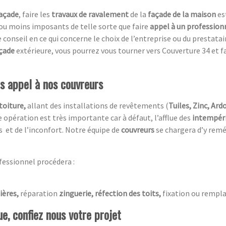
açade
, faire les
travaux de ravalement
de la
façade de la maison
es
 ou moins imposants de telle sorte que faire
appel à un profession
 conseil en ce qui concerne le choix de l’entreprise ou du prestata
çade
extérieure, vous pourrez vous tourner vers Couverture 34 et 
es appel à nos couvreurs
toiture,
allant des installations de revêtements (
Tuiles, Zinc, Ardo
 opération est très importante car à défaut, l’afflue des
intempér
s et de l’inconfort. Notre équipe de
couvreurs
se chargera d’y remé
fessionnel procédera :
ières,
réparation
zinguerie, réfection des toits,
fixation ou rempla
e, confiez nous votre projet