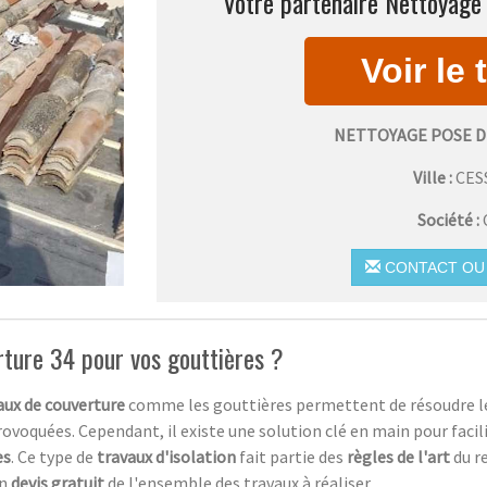
Votre partenaire Nettoyage 
NETTOYAGE POSE D
Ville :
CES
Société :
CONTACT OU 
rture 34 pour vos gouttières ?
ux de couverture
comme les gouttières permettent de résoudre 
rovoquées. Cependant, il existe une solution clé en main pour facili
es
. Ce type de
travaux d'isolation
fait partie des
règles de l'art
du r
un
devis gratuit
de l'ensemble des travaux à réaliser.