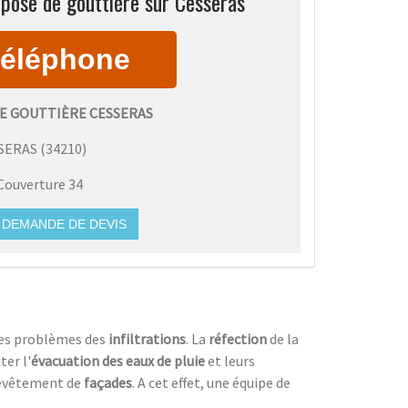
pose de gouttière sur Cesseras
E GOUTTIÈRE CESSERAS
SERAS
(
34210
)
Couverture 34
DEMANDE DE DEVIS
les problèmes des
infiltrations
. La
réfection
de la
ter l'
évacuation des eaux de pluie
et leurs
evêtement de
façades
. A cet effet, une équipe de