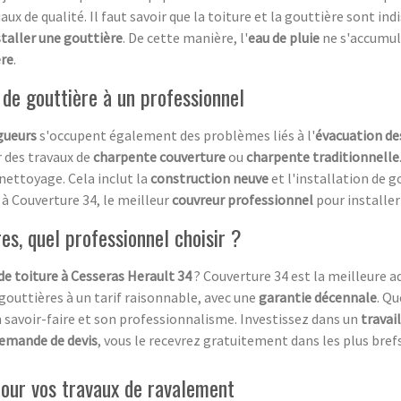
aux de qualité. Il faut savoir que la toiture et la gouttière sont in
staller une gouttière
. De cette manière, l'
eau de pluie
ne s'accumule
ère
.
e de gouttière à un professionnel
gueurs
s'occupent également des problèmes liés à l'
évacuation de
r des travaux de
charpente couverture
ou
charpente traditionnelle
u nettoyage. Cela inclut la
construction neuve
et l'installation de g
e à Couverture 34, le meilleur
couvreur professionnel
pour installer
es, quel professionnel choisir ?
de toiture à Cesseras Herault 34
? Couverture 34 est la meilleure 
gouttières à un tarif raisonnable, avec une
garantie décennale
. Qu
on savoir-faire et son professionnalisme. Investissez dans un
travail
emande de devis
, vous le recevrez gratuitement dans les plus brefs
 pour vos travaux de ravalement