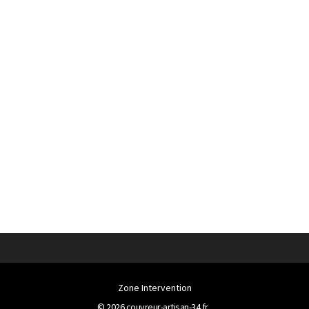
Zone Intervention
© 2026
couvreur-artisan-34.fr