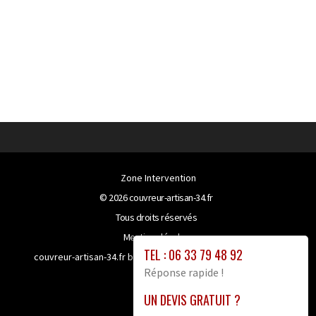
Zone Intervention
© 2026
couvreur-artisan-34.fr
Tous droits réservés
Mentions légales
TEL : 06 33 79 48 92
couvreur-artisan-34.fr bénéficie de la technologie
Booster-
Réponse rapide !
site proxy
UN DEVIS GRATUIT ?