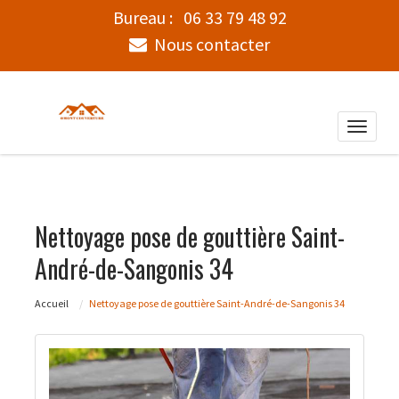
Bureau :
06 33 79 48 92
Nous contacter
Toggle
naviga
Nettoyage pose de gouttière Saint-
André-de-Sangonis 34
Accueil
Nettoyage pose de gouttière Saint-André-de-Sangonis 34