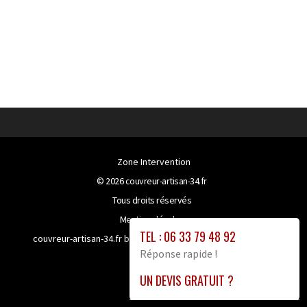
Zone Intervention
© 2026
couvreur-artisan-34.fr
Tous droits réservés
Mentions légales
TEL : 06 33 79 48 92
couvreur-artisan-34.fr bénéficie de la technologie
Booster-
Réponse rapide !
site proxy
UN DEVIS GRATUIT ?