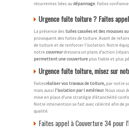
récurrentes liées au
dépannage
. Faites confianc
Urgence fuite toiture ? Faites appe
La présence des
tuiles cassées et des mousses sur
provoquent des fuites de toiture. Avant de refair
de toiture et de renforcer l’isolation. Notre équi
notre
couvreur
dressera un plans d’action (répa
permettent une couverture
plus fiable et plus p
Urgence fuite toiture, misez sur not
Faites
réaliser vos travaux de toiture,
par notre s
mais aussi
l’isolation par l extérieur.
Nous vous dé
mise en place d’une stratégie d’étanchéité conf
Notre intervention se fait avec célérité afin de pr
qualité.
Faites appel à Couverture 34 pour l'i