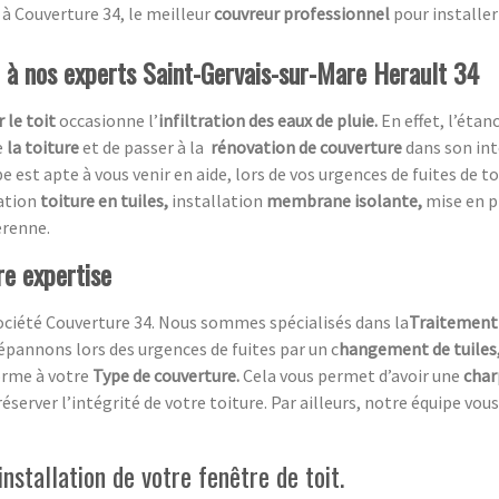
e à Couverture 34, le meilleur
couvreur professionnel
pour installer
l à nos experts Saint-Gervais-sur-Mare Herault 34
 le toit
occasionne l’
infiltration des eaux de pluie.
En effet, l’éta
e
la toiture
et de passer à la
rénovation de couverture
dans son int
pe est apte à vous venir en aide, lors de vos urgences de fuites de t
ration
toiture en tuiles,
installation
membrane isolante,
mise en 
érenne.
re expertise
ociété Couverture 34. Nous sommes spécialisés dans la
Traitement 
pannons lors des urgences de fuites par un c
hangement de tuiles
orme à votre
Type de couverture.
Cela vous permet d’avoir une
char
éserver l’intégrité de votre toiture. Par ailleurs, notre équipe vous
nstallation de votre fenêtre de toit.