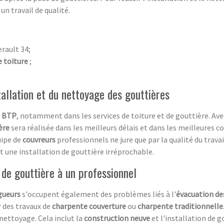
un travail de qualité.
rault 34;
 toiture
;
tallation et du nettoyage des gouttières
e
BTP
, notamment dans les services de toiture et de gouttière. Av
ère
sera réalisée dans les meilleurs délais et dans les meilleures co
uipe de
couvreurs
professionnels ne jure que par la qualité du travai
nt une installation de gouttière irréprochable.
e de gouttière à un professionnel
gueurs
s'occupent également des problèmes liés à l'
évacuation de
r des travaux de
charpente couverture
ou
charpente traditionnelle
u nettoyage. Cela inclut la
construction neuve
et l'installation de g