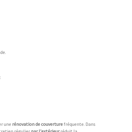
ade.
:
ter une
rénovation de couverture
fréquente. Dans
tretien régulier
par l'extérieur
réduit la