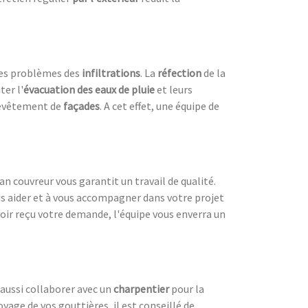
les problèmes des
infiltrations
. La
réfection
de la
ter l'
évacuation des eaux de pluie
et leurs
evêtement de
façades
. A cet effet, une équipe de
san couvreur vous garantit un travail de qualité.
us aider et à vous accompagner dans votre projet
voir reçu votre demande, l'équipe vous enverra un
t aussi collaborer avec un
charpentier
pour la
oyage de vos gouttières, il est conseillé de