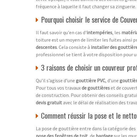
fréquence à laquelle il faut changer sa zinguerie.
Pourquoi choisir le service de Couve
Il faut savoir qu'en cas d'
intempéries
, les
matéria
toiture est un moyen de limiter les fuites ainsi p
descentes
. Cela consiste à
installer des gouttièr
professionnel se tient à votre disposition pour 
3 raisons de choisir un couvreur pro
Qu’il s’agisse d’une
gouttière PVC
, d’une
gouttièr
Pour tous vos travaux
de gouttières
et de couvert
de construction. Pour obtenir des conseils gratui
devis gratuit
avec le délai de réalisation des trava
Comment réussir la pose et le netto
La pose de gouttière entre dans la catégorie des
pose des fenêtres de toit
, de
bardage
sur les murs