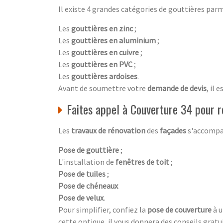
Il existe 4 grandes catégories de gouttières parm
Les
gouttières en zinc
;
Les
gouttières en aluminium
;
Les
gouttières en cuivre
;
Les
gouttières en PVC
;
Les
gouttières ardoises
.
Avant de soumettre votre
demande de devis
, il 
Faites appel à Couverture 34 pour r
Les
travaux de rénovation
des
façades
s'accompag
Pose de gouttière
;
L'installation de
fenêtres de toit
;
Pose de tuiles
;
Pose de chéneaux
Pose de velux
.
Pour simplifier, confiez la
pose de couverture
à 
cette optique, il vous donnera des conseils gratui