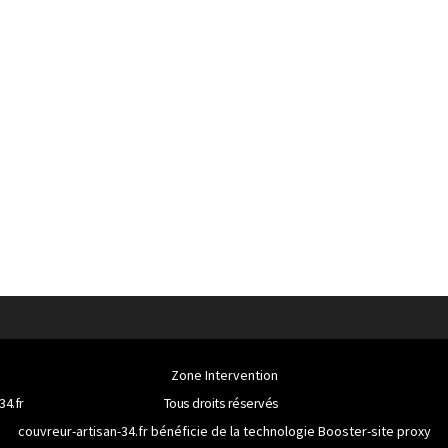
Zone Intervention
34.fr
Tous droits réservés
couvreur-artisan-34.fr bénéficie de la technologie
Booster-site proxy