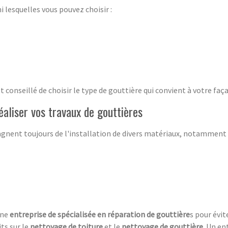
i lesquelles vous pouvez choisir :
est conseillé de choisir le type de gouttière qui convient à votre faç
éaliser vos travaux de gouttières
nent toujours de l'installation de divers matériaux, notamment 
une
entreprise de spécialisée en réparation de
gouttière
s pour évi
ts sur le
nettoyage de toiture
et le
nettoyage de gouttière
. Un en