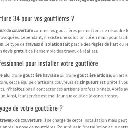
rture 34 pour vos gouttières ?
ux de couverture
comme les gouttières permettent de résoudre 
rovoquées. Cependant, il existe une solution clé en main pour facili
es
. Ce type de
travaux d'isolation
fait partie des
règles de l'art
du r
un
devis gratuit
de l'ensemble des travaux à réaliser.
fessionnel pour installer votre gouttière
e alu
, d’une
gouttière havraise
ou d’une
gouttière ardoise
, un arti
ure, cette équipe d'artisans couvreurs et
zingueurs
est prête à vo
ts, n'hésitez pas à contacter ces artisans professionnels. Après a
ux. Ainsi, leur service est meilleur que celui de la concurrence.
yage de votre gouttière ?
travaux de couverture
. Il se charge de cette installation mais peu
 après la pose de gouttières. Pour réussir l'installation et le nett