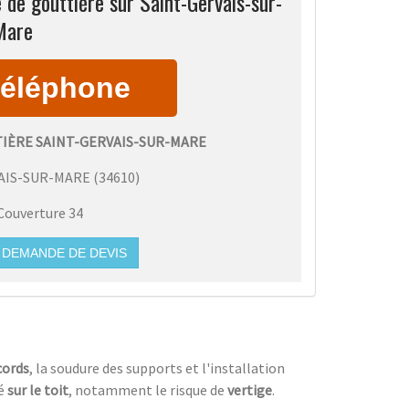
de gouttière sur Saint-Gervais-sur-
Mare
IÈRE SAINT-GERVAIS-SUR-MARE
AIS-SUR-MARE
(
34610
)
Couverture 34
DEMANDE DE DEVIS
cords
, la soudure des supports et l'installation
ué
sur le toit
, notamment le risque de
vertige
.