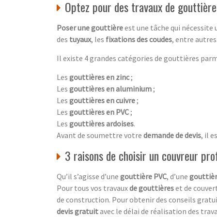
Optez pour des travaux de gouttièr
Poser une gouttière
est une tâche qui nécessite 
des
tuyaux
, les
fixations des coudes
, entre autre
Il existe 4 grandes catégories de gouttières parm
Les
gouttières en zinc
;
Les
gouttières en aluminium
;
Les
gouttières en cuivre
;
Les
gouttières en PVC
;
Les
gouttières ardoises
.
Avant de soumettre votre
demande de devis
, il 
3 raisons de choisir un couvreur pro
Qu’il s’agisse d’une
gouttière PVC
, d’une
gouttièr
Pour tous vos travaux
de gouttières
et de couvert
de construction. Pour obtenir des conseils gratui
devis gratuit
avec le délai de réalisation des trava