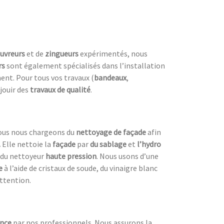
uvreurs
et de
zingueurs
expérimentés, nous
rs
sont également spécialisés dans l’installation
nt. Pour tous vos travaux (
bandeaux
,
 jouir des
travaux de qualité
.
 Nous nous chargeons du
nettoyage de façade
afin
.
Elle nettoie la
façade
par
du sablage
et
l’hydro
e du nettoyeur
haute pression
. Nous usons d’une
e
à l’aide de cristaux de soude, du vinaigre blanc
attention.
ence
par nos professionnels. Nous assurons la