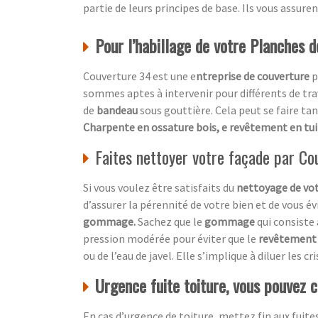
partie de leurs principes de base. Ils vous assure
Pour l’habillage de votre Planches de
Couverture 34 est une e
ntreprise de couverture
p
sommes aptes à intervenir pour différents de tr
de
bandeau
sous gouttière. Cela peut se faire ta
Charpente en ossature bois, e revêtement en tui
Faites nettoyer votre façade par C
Si vous voulez être satisfaits du
nettoyage de vo
d’assurer la pérennité de votre bien et de vous év
gommage.
Sachez que le
gommage
qui consiste
pression modérée pour éviter que le
revêtement
ou de l’eau de javel. Elle s’implique à diluer les 
Urgence fuite toiture, vous pouvez 
En cas d’urgence de toiture, mettez fin aux fuites