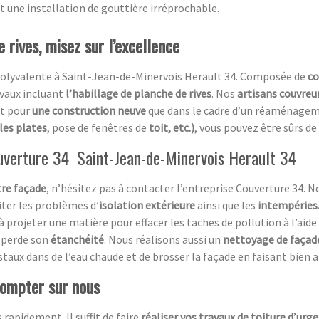
nt une installation de gouttière irréprochable.
 rives, misez sur l’excellence
olyvalente à Saint-Jean-de-Minervois Herault 34. Composée de
co
avaux incluant
l’habillage de planche de rives
. Nos
artisans couvreu
nt pour
une construction neuve
que dans le cadre d’un réaménageme
les plates
, pose de fenêtres de
toit, etc.)
, vous pouvez être sûrs de
ouverture 34 Saint-Jean-de-Minervois Herault 34
tre façade
, n’hésitez pas à contacter l’entreprise Couverture 34.
iter les problèmes d’
isolation extérieure
ainsi que les
intempéries
 à projeter une matière pour effacer les taches de pollution à l’aid
perde son
étanchéité
. Nous réalisons aussi un
nettoyage de façad
cristaux dans de l’eau chaude et de brosser la façade en faisant bien 
compter sur nous
 rapidement. Il suffit de faire
réaliser vos travaux de toiture d’urg