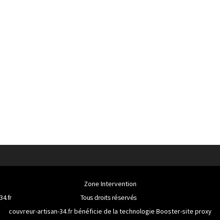
Zone Intervention
34.fr
Tous droits réservés
couvreur-artisan-34.fr bénéficie de la technologie
Booster-site proxy