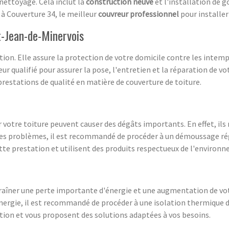
u nettoyage. Cela inclut la
construction neuve
et l'installation de g
e à Couverture 34, le meilleur
couvreur professionnel
pour installer
t-Jean-de-Minervois
tion. Elle assure la protection de votre domicile contre les intem
ur qualifié pour assurer la pose, l'entretien et la réparation de vo
prestations de qualité en matière de couverture de toiture.
 votre toiture peuvent causer des dégâts importants. En effet, ils 
r ces problèmes, il est recommandé de procéder à un démoussage rég
ette prestation et utilisent des produits respectueux de l'environn
aîner une perte importante d'énergie et une augmentation de vot
ergie, il est recommandé de procéder à une isolation thermique de
tion et vous proposent des solutions adaptées à vos besoins.