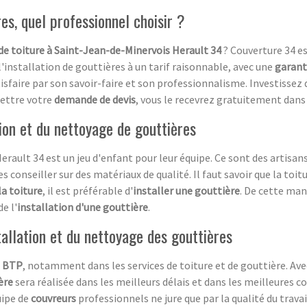
es, quel professionnel choisir ?
de toiture à Saint-Jean-de-Minervois Herault 34
? Couverture 34 es
installation de gouttières à un tarif raisonnable, avec une
garant
tisfaire par son savoir-faire et son professionnalisme. Investissez
mettre votre
demande de devis
, vous le recevrez gratuitement dans l
tion et du nettoyage de gouttières
rault 34 est un jeu d'enfant pour leur équipe. Ce sont des artisa
s conseiller sur des matériaux de qualité. Il faut savoir que la toit
la toiture
, il est préférable d'
installer une gouttière
. De cette mani
e l'
installation d'une gouttière
.
tallation et du nettoyage des gouttières
e
BTP
, notamment dans les services de toiture et de gouttière. Av
ère
sera réalisée dans les meilleurs délais et dans les meilleures co
uipe de
couvreurs
professionnels ne jure que par la qualité du travai