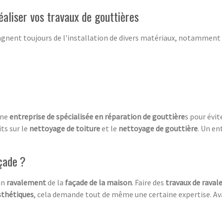
éaliser vos travaux de gouttières
nent toujours de l'installation de divers matériaux, notamment 
une
entreprise de spécialisée en réparation de
gouttière
s pour évi
ts sur le
nettoyage de toiture
et le
nettoyage de gouttière
. Un en
çade ?
 un
ravalement
de la
façade de la maison
. Faire des
travaux de rava
sthétiques
, cela demande tout de même une certaine expertise. Ava