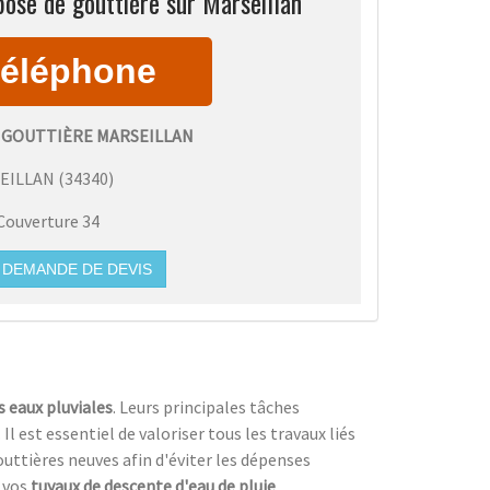
ose de gouttière sur Marseillan
 GOUTTIÈRE MARSEILLAN
EILLAN
(
34340
)
Couverture 34
DEMANDE DE DEVIS
s eaux pluviales
. Leurs principales tâches
. Il est essentiel de valoriser tous les travaux liés
outtières neuves afin d'éviter les dépenses
 vos
tuyaux de descente d'eau de pluie
.