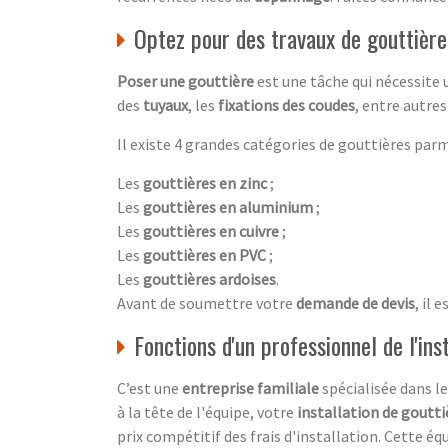
Optez pour des travaux de gouttièr
Poser une gouttière
est une tâche qui nécessite 
des
tuyaux
, les
fixations des coudes
, entre autre
Il existe 4 grandes catégories de gouttières parm
Les
gouttières en zinc
;
Les
gouttières en aluminium
;
Les
gouttières en cuivre
;
Les
gouttières en PVC
;
Les
gouttières ardoises
.
Avant de soumettre votre
demande de devis
, il 
Fonctions d'un professionnel de l'ins
C’est une
entreprise familiale
spécialisée dans l
à la tête de l'équipe, votre
installation de goutti
prix compétitif des frais d'installation. Cette éq