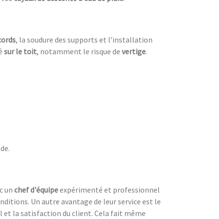
cords
, la soudure des supports et l'installation
ué
sur le toit
, notamment le risque de
vertige
.
ade.
ec un
chef d'équipe
expérimenté et professionnel
nditions. Un autre avantage de leur service est le
l et la satisfaction du client. Cela fait même