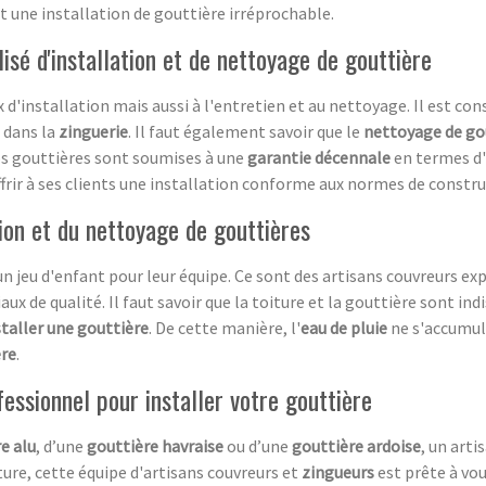
nt une installation de gouttière irréprochable.
isé d'installation et de nettoyage de gouttière
d'installation mais aussi à l'entretien et au nettoyage. Il est cons
f dans la
zinguerie
. Il faut également savoir que le
nettoyage de go
vos gouttières sont soumises à une
garantie décennale
en termes d'
offrir à ses clients une installation conforme aux normes de constr
tion et du nettoyage de gouttières
un jeu d'enfant pour leur équipe. Ce sont des artisans couvreurs 
aux de qualité. Il faut savoir que la toiture et la gouttière sont in
staller une gouttière
. De cette manière, l'
eau de pluie
ne s'accumule
ère
.
fessionnel pour installer votre gouttière
e alu
, d’une
gouttière havraise
ou d’une
gouttière ardoise
, un arti
ure, cette équipe d'artisans couvreurs et
zingueurs
est prête à vo