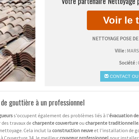
Votre partenaire Nettoyage p
NETTOYAGE POSE DE
Ville :
MARS
Société :
CONTACT OU 
e de gouttière à un professionnel
gueurs
s'occupent également des problèmes liés à l'
évacuation de
r des travaux de
charpente couverture
ou
charpente traditionnelle
u nettoyage. Cela inclut la
construction neuve
et l'installation de g
e à Couverture 34, le meilleur
couvreur professionnel
pour installer