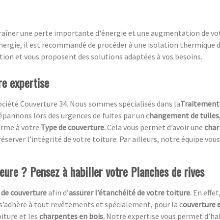
aîner une perte importante d'énergie et une augmentation de vot
ergie, il est recommandé de procéder à une isolation thermique de
tion et vous proposent des solutions adaptées à vos besoins.
re expertise
ociété Couverture 34. Nous sommes spécialisés dans la
Traitement 
pannons lors des urgences de fuites par un c
hangement de tuiles
orme à votre
Type de couverture.
Cela vous permet d’avoir une
char
éserver l’intégrité de votre toiture. Par ailleurs, notre équipe vous
ieure ? Pensez à habiller votre Planches de rives
 de couverture
afin d’
assurer l’étanchéité de votre toiture.
En effet
 s’adhère à tout revêtements et spécialement, pour la c
ouverture e
oiture et les
charpentes en bois.
Notre expertise vous permet d’ha