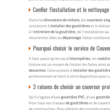
Confier l'installation et le nettoyag
Outre la
rénovation de toiture
, les
couvreurs zin
consistent à
installer des gouttières
et à réalise
à l'
entretien de la gouttière
, de l'installation a
récurrentes liées au
dépannage
. Faites confianc
Pourquoi choisir le service de Couve
Il faut savoir qu'en cas d'
intempéries
, les
matéria
toiture est un moyen de limiter les fuites ainsi p
descentes
. Cela consiste à
installer des gouttièr
professionnel se tient à votre disposition pour 
3 raisons de choisir un couvreur pro
Qu’il s’agisse d’une
gouttière PVC
, d’une
gouttièr
Pour tous vos travaux
de gouttières
et de couvert
de construction. Pour obtenir des conseils gratui