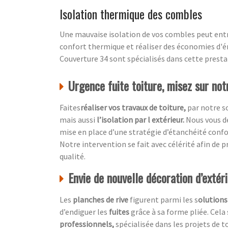
Isolation thermique des combles
Une mauvaise isolation de vos combles peut entr
confort thermique et réaliser des économies d'én
Couverture 34 sont spécialisés dans cette presta
Urgence fuite toiture, misez sur not
Faites
réaliser vos travaux de toiture,
par notre s
mais aussi
l’isolation par l extérieur.
Nous vous dé
mise en place d’une stratégie d’étanchéité conf
Notre intervention se fait avec célérité afin de pr
qualité.
Envie de nouvelle décoration d’extér
Les
planches de rive
figurent parmi les s
olutions
d’endiguer les
fuites
grâce à sa forme pliée. Cela
professionnels,
spécialisée dans les projets de t