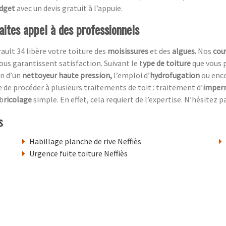
udget
avec un devis gratuit à l’appuie.
aites appel à des professionnels
ault 34 libère votre toiture des
moisissures
et des
algues.
Nos
couv
us garantissent satisfaction. Suivant le t
ype de toiture
que vous 
on d’un
nettoyeur haute pression,
l’emploi d’
hydrofugation
ou enc
ble de procéder à plusieurs traitements de toit : traitement d’
imperm
 b
ricolage
simple. En effet, cela requiert de l’expertise. N’hésitez
s
Habillage planche de rive Neffiès
Urgence fuite toiture Neffiès