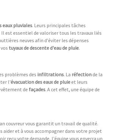
s eaux pluviales
. Leurs principales tâches
. Il est essentiel de valoriser tous les travaux liés
outtières neuves afin d'éviter les dépenses
 vos
tuyaux de descente d'eau de pluie
.
les problèmes des
infiltrations
. La
réfection
de la
ter l'
évacuation des eaux de pluie
et leurs
evêtement de
façades
. A cet effet, une équipe de
san couvreur vous garantit un travail de qualité.
us aider et à vous accompagner dans votre projet
voir reçu votre demande, l'équipe vous enverra un