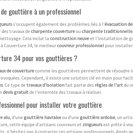
e de gouttière à un professionnel
gueurs
s'occupent également des problèmes liés à l'
évacuation de
r des travaux de
charpente couverture
ou
charpente traditionnelle
u nettoyage. Cela inclut la
construction neuve
et l'installation de g
e à Couverture 34, le meilleur
couvreur professionnel
pour installer
rture 34 pour vos gouttières ?
ux de couverture
comme les gouttières permettent de résoudre 
rovoquées. Cependant, il existe une solution clé en main pour facili
es
. Ce type de
travaux d'isolation
fait partie des
règles de l'art
du r
un
devis gratuit
de l'ensemble des travaux à réaliser.
fessionnel pour installer votre gouttière
e alu
, d’une
gouttière havraise
ou d’une
gouttière ardoise
, un arti
ure, cette équipe d'artisans couvreurs et
zingueurs
est prête à vo
ts, n'hésitez pas à contacter ces artisans professionnels. Après a