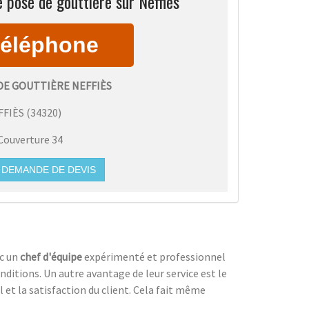
 pose de gouttière sur Neffiès
DE GOUTTIÈRE NEFFIÈS
FFIÈS
(
34320
)
Couverture 34
DEMANDE DE DEVIS
ec un
chef d'équipe
expérimenté et professionnel
nditions. Un autre avantage de leur service est le
l et la satisfaction du client. Cela fait même