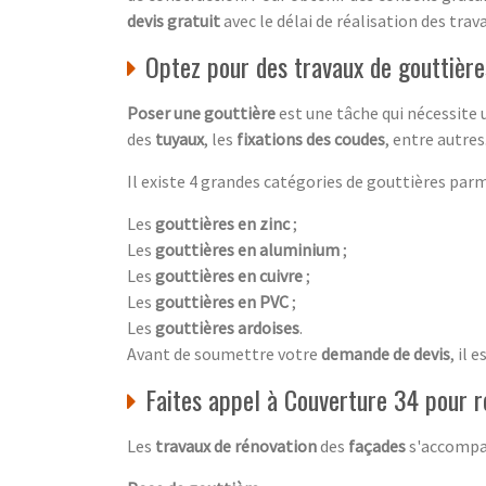
devis gratuit
avec le délai de réalisation des trava
Optez pour des travaux de gouttièr
Poser une gouttière
est une tâche qui nécessite 
des
tuyaux
, les
fixations des coudes
, entre autre
Il existe 4 grandes catégories de gouttières parm
Les
gouttières en zinc
;
Les
gouttières en aluminium
;
Les
gouttières en cuivre
;
Les
gouttières en PVC
;
Les
gouttières ardoises
.
Avant de soumettre votre
demande de devis
, il 
Faites appel à Couverture 34 pour r
Les
travaux de rénovation
des
façades
s'accompag