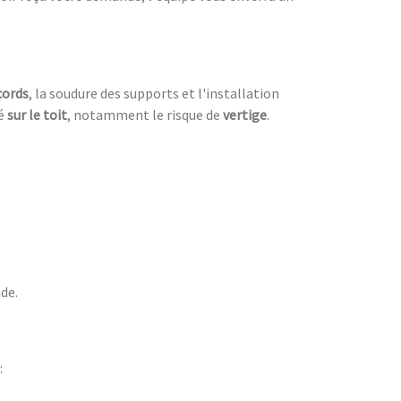
cords
, la soudure des supports et l'installation
ué
sur le toit
, notamment le risque de
vertige
.
ade.
: