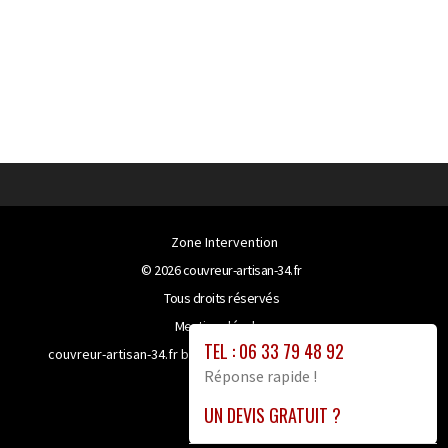
Zone Intervention
© 2026
couvreur-artisan-34.fr
Tous droits réservés
Mentions légales
TEL : 06 33 79 48 92
couvreur-artisan-34.fr bénéficie de la technologie
Booster-
Réponse rapide !
site proxy
UN DEVIS GRATUIT ?